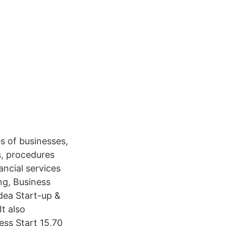
s of businesses,
s, procedures
ncial services
ng, Business
dea Start-up &
t also
ess Start 15,70