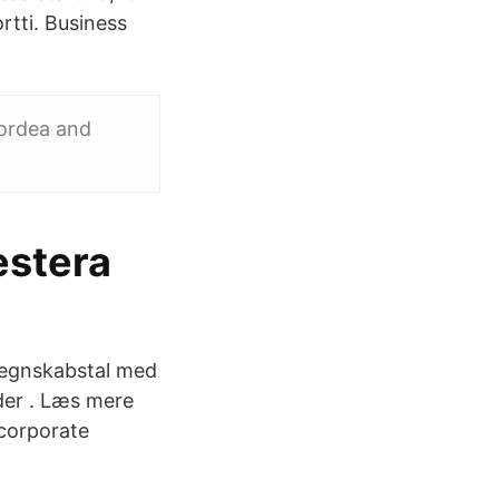
ortti. Business
Nordea and
estera
 regnskabstal med
der . Læs mere
 corporate