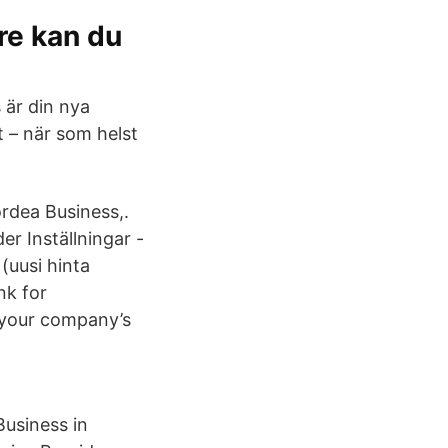
re kan du
 är din nya
 – när som helst
Nordea Business,.
r Inställningar -
(uusi hinta
nk for
 your company’s
usiness in