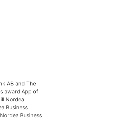
ank AB and The
us award App of
ill Nordea
ea Business
i Nordea Business