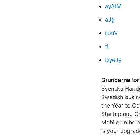
ayAtM
aJg
ijouV
ti
DyeJy
Grunderna för 
Svenska Hande
Swedish busine
the Year to Co
Startup and G
Mobile on help
is your upgrad