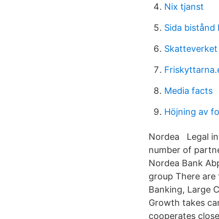
Nix tjanst
Sida bistånd 
Skatteverket
Friskyttarna.
Media facts
Höjning av f
Nordea Legal inf
number of partne
Nordea Bank Abp,
group There are 
Banking, Large C
Growth takes car
cooperates close