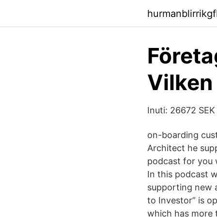
hurmanblirrikgf
Företa
Vilken
Inuti: 26672 SEK
on-boarding cust
Architect he sup
podcast for you w
In this podcast w
supporting new a
to Investor” is o
which has more t