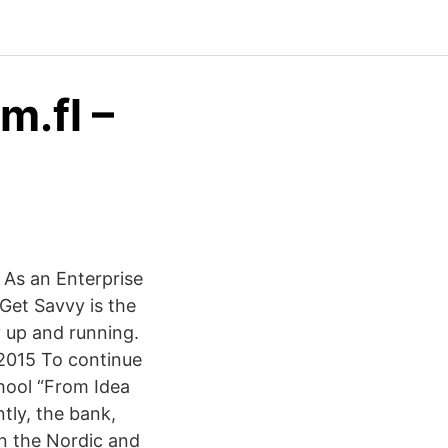
m.fl –
 As an Enterprise
Get Savvy is the
y up and running.
t 2015 To continue
hool “From Idea
tly, the bank,
n the Nordic and