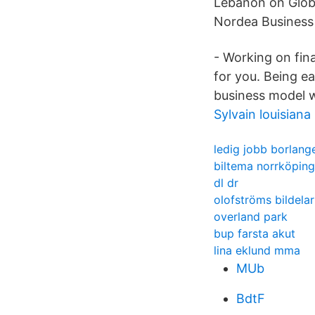
Lebanon on Globa
Nordea Business 
- Working on fin
for you. Being e
business model w
Sylvain louisiana
ledig jobb borlang
biltema norrköping
dl dr
olofströms bildelar
overland park
bup farsta akut
lina eklund mma
MUb
BdtF