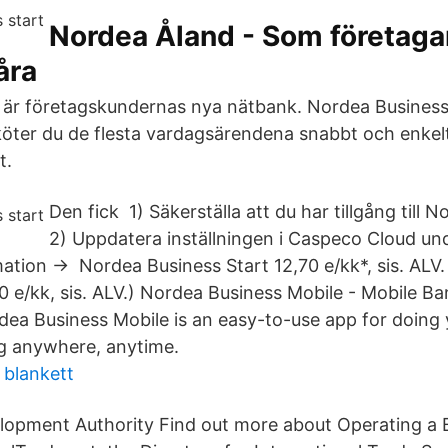
Nordea Åland - Som företaga
åra
är företagskundernas nya nätbank. Nordea Business
köter du de flesta vardagsärendena snabbt och enkelt
t.
Den fick 1) Säkerställa att du har tillgång till 
2) Uppdatera inställningen i Caspeco Cloud unde
tion -> Nordea Business Start 12,70 e/kk*, sis. ALV. 
70 e/kk, sis. ALV.) Nordea Business Mobile - Mobile Ba
ea Business Mobile is an easy-to-use app for doing
g anywhere, anytime.
 blankett
opment Authority Find out more about Operating a B