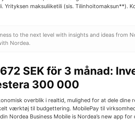
ili. Yrityksen maksuliiketili (sis. Tilinhoitomaksun**). K
ness to the next level with insights and ideas from 
ith Nordea.
6672 SEK för 3 månad: Inv
vestera 300 000
onomisk overblik i realtid, mulighed for at dele dine
elt værktøj til budgettering. MobilePay til virksomhe
 din ‎Nordea Business Mobile is Nordea’s new app for