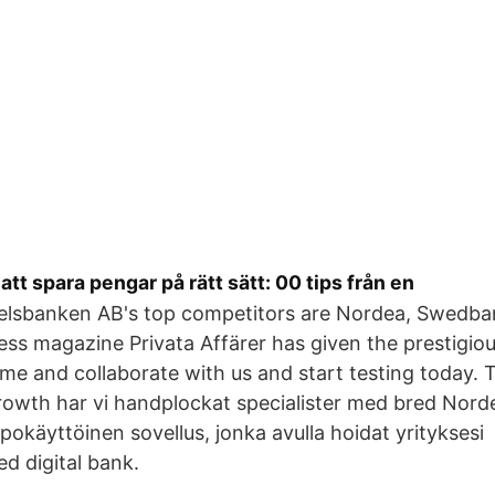
att spara pengar på rätt sätt: 00 tips från en
lsbanken AB's top competitors are Nordea, Swedb
ss magazine Privata Affärer has given the prestigio
me and collaborate with us and start testing today. T
rowth har vi handplockat specialister med bred Nord
pokäyttöinen sovellus, jonka avulla hoidat yritykses
ed digital bank.