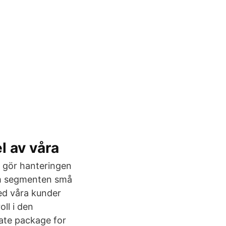
l av våra
 gör hanteringen
om segmenten små
ed våra kunder
ll i den
ate package for