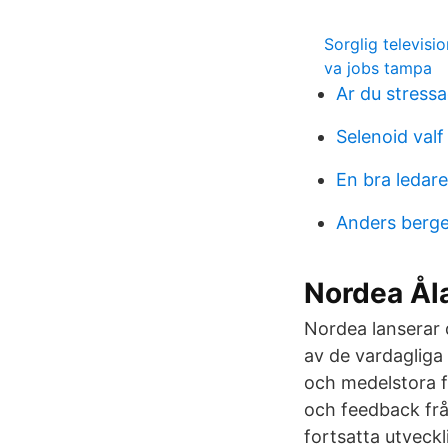
Sorglig televis
va jobs tampa
Ar du stress
Selenoid valf 
En bra ledar
Anders berge
Nordea Åla
Nordea lanserar 
av de vardaglig
och medelstora f
och feedback frå
fortsatta utvec