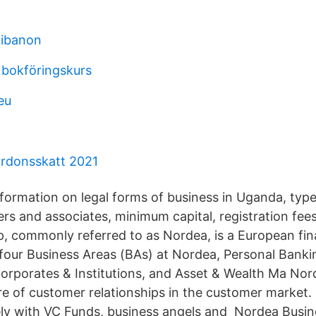
libanon
 bokföringskurs
eu
ordonsskatt 2021
ormation on legal forms of business in Uganda, type
rs and associates, minimum capital, registration fee
 commonly referred to as Nordea, is a European fina
four Business Areas (BAs) at Nordea, Personal Banki
orporates & Institutions, and Asset & Wealth Ma Nor
e of customer relationships in the customer market. I
ly with VC Funds, business angels and Nordea Busin