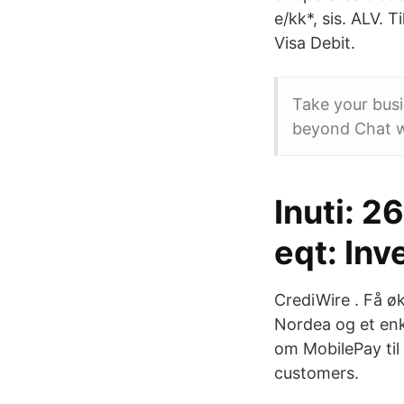
e/kk*, sis. ALV. T
Visa Debit.
Take your busi
beyond Chat w
Inuti: 2
eqt: In
CrediWire . Få øk
Nordea og et enk
om MobilePay til
customers.